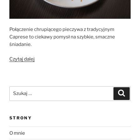
Połączenie chrupiącego pieczywa z tradycyjnym
Caprese to ciekawy pomysł na szybkie, smaczne
śniadanie.
„Kanapka
Czytaj dalej
–
Grzanka
z
Caprese”
Szukaj:
Szukaj
STRONY
O mnie