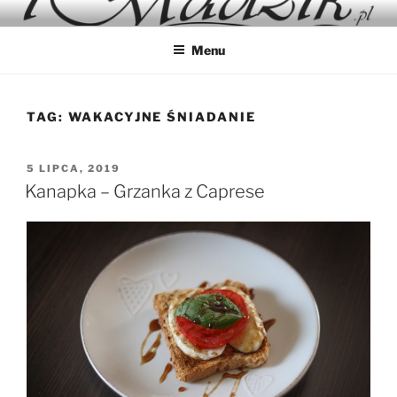
Przejdź
IMADZIK
Blog Kulinarny
do
Menu
treści
TAG:
WAKACYJNE ŚNIADANIE
OPUBLIKOWANE
5 LIPCA, 2019
W
Kanapka – Grzanka z Caprese