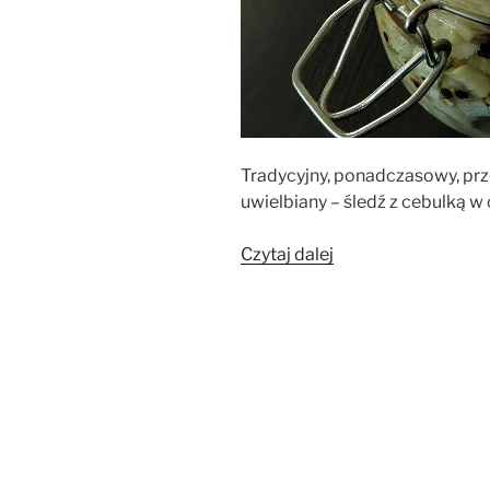
Tradycyjny, ponadczasowy, prz
uwielbiany
– śledź z cebulką w
„Śledź
Czytaj dalej
z
cebulką
w
oleju”