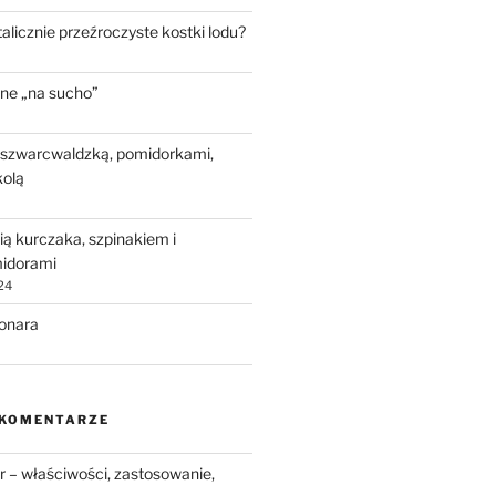
talicznie przeźroczyste kostki lodu?
ne „na sucho”
 szwarcwaldzką, pomidorkami,
kolą
ią kurczaka, szpinakiem i
idorami
24
bonara
 KOMENTARZE
 – właściwości, zastosowanie,