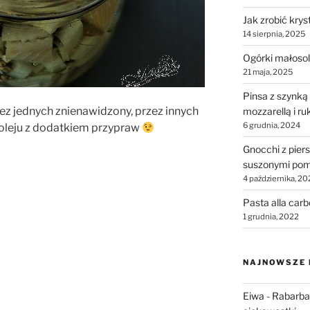
Jak zrobić krys
14 sierpnia, 2025
Ogórki małosol
21 maja, 2025
Pinsa z szynką
ez jednych znienawidzony, przez innych
mozzarellą i ru
6 grudnia, 2024
 oleju z dodatkiem przypraw
Gnocchi z piers
suszonymi pom
4 października, 20
Pasta alla car
1 grudnia, 2022
NAJNOWSZE
Eiwa
-
Rabarbar