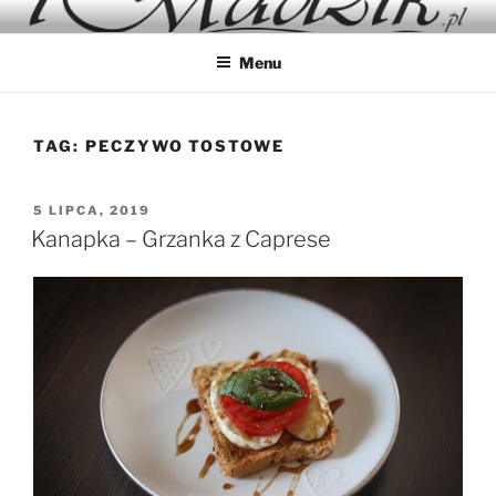
Przejdź
IMADZIK
Blog Kulinarny
do
Menu
treści
TAG:
PECZYWO TOSTOWE
OPUBLIKOWANE
5 LIPCA, 2019
W
Kanapka – Grzanka z Caprese