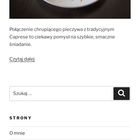
Połączenie chrupiącego pieczywa z tradycyjnym
Caprese to ciekawy pomysł na szybkie, smaczne
śniadanie.
„Kanapka
Czytaj dalej
–
Grzanka
z
Caprese”
Szukaj:
Szukaj
STRONY
O mnie