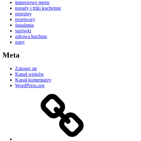
imprezowe menu
porady i triki kuchenne
przepisy
przetwory
śniadania
surówki
zdrowa kuchnia
zupy
Meta
Zaloguj się
Kanał wpisów
Kanał komentarzy
WordPress.org
Kontakt