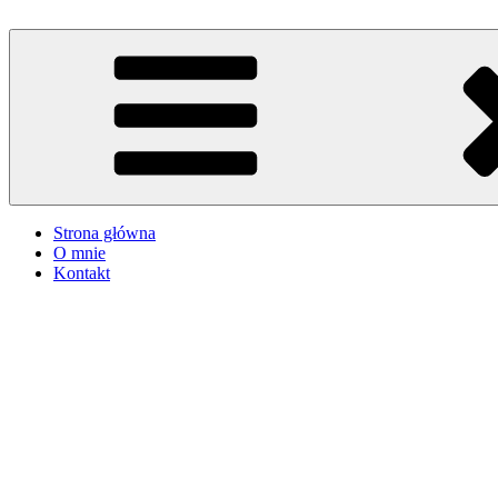
Przejdź
do
iMadzik
Blog Kulinarny
treści
Strona główna
O mnie
Kontakt