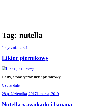
Tag:
nutella
Opublikowane
1 stycznia, 2021
w
Likier piernikowy
Gęsty, aromatyczny likier piernikowy.
„Likier
Czytaj dalej
piernikowy”
Opublikowane
28 października, 2017
1 marca, 2019
w
Nutella z awokado i banana