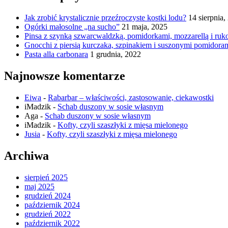
Jak zrobić krystalicznie przeźroczyste kostki lodu?
14 sierpnia,
Ogórki małosolne „na sucho”
21 maja, 2025
Pinsa z szynką szwarcwaldzką, pomidorkami, mozzarellą i ruk
Gnocchi z piersią kurczaka, szpinakiem i suszonymi pomidora
Pasta alla carbonara
1 grudnia, 2022
Najnowsze komentarze
Eiwa
-
Rabarbar – właściwości, zastosowanie, ciekawostki
iMadzik
-
Schab duszony w sosie własnym
Aga
-
Schab duszony w sosie własnym
iMadzik
-
Kofty, czyli szaszłyki z mięsa mielonego
Jusia
-
Kofty, czyli szaszłyki z mięsa mielonego
Archiwa
sierpień 2025
maj 2025
grudzień 2024
październik 2024
grudzień 2022
październik 2022