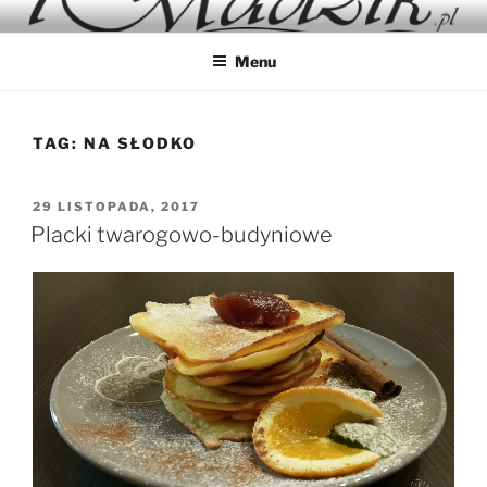
Przejdź
IMADZIK
Blog Kulinarny
do
Menu
treści
TAG:
NA SŁODKO
OPUBLIKOWANE
29 LISTOPADA, 2017
W
Placki twarogowo-budyniowe