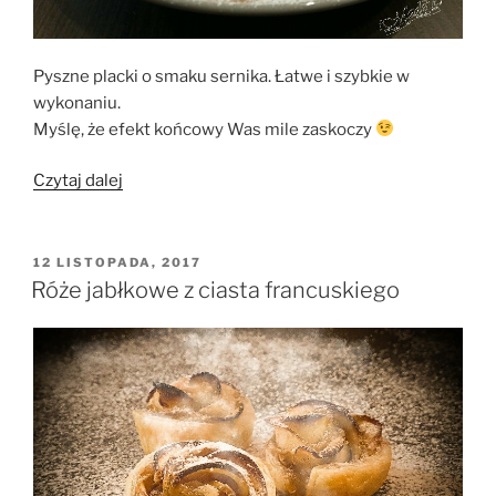
Pyszne placki o smaku sernika. Łatwe i szybkie w
wykonaniu.
Myślę, że efekt końcowy Was mile zaskoczy
„Placki
Czytaj dalej
twarogowo-
budyniowe”
OPUBLIKOWANE
12 LISTOPADA, 2017
W
Róże jabłkowe z ciasta francuskiego