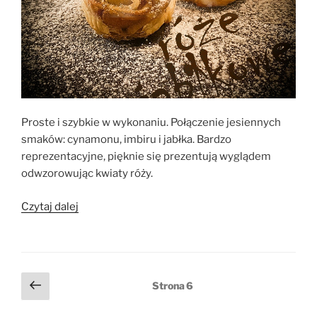
Proste i szybkie w wykonaniu. Połączenie jesiennych
smaków: cynamonu, imbiru i jabłka. Bardzo
reprezentacyjne, pięknie się prezentują wyglądem
odwzorowując kwiaty róży.
„Róże
Czytaj dalej
jabłkowe
z
ciasta
francuskiego”
Stronicowanie
Poprzednia
Strona
6
strona
wpisów