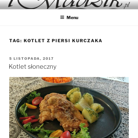
Przejdź
IMADZIK
Blog Kulinarny
do
Menu
treści
TAG:
KOTLET Z PIERSI KURCZAKA
OPUBLIKOWANE
5 LISTOPADA, 2017
W
Kotlet słoneczny