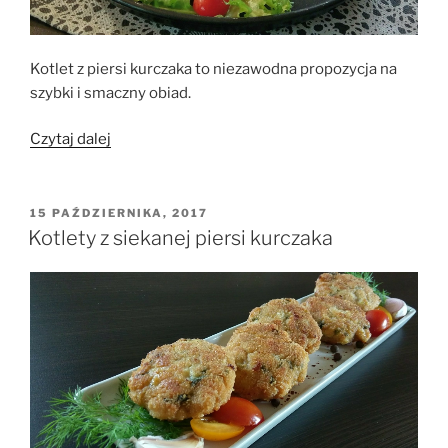
Kotlet z piersi kurczaka to niezawodna propozycja na
szybki i smaczny obiad.
„Kotlet
Czytaj dalej
słoneczny”
OPUBLIKOWANE
15 PAŹDZIERNIKA, 2017
W
Kotlety z siekanej piersi kurczaka