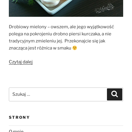
Drobiowy mielony – owszem, ale jego wyjątkowość
polega na pokrojeniu drobno piersi kurczaka, a nie
tradycyjnym zmieleniu jej. Przekonajcie się jak
znacząca jest różnica w smaku
„Kotlety
Czytaj dalej
z
siekanej
piersi
kurczaka”
Szukaj:
Szukaj
STRONY
O mnie