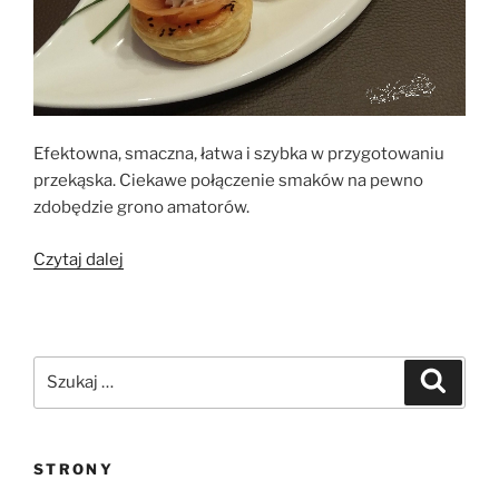
Efektowna, smaczna, łatwa i szybka w przygotowaniu
przekąska. Ciekawe połączenie smaków na pewno
zdobędzie grono amatorów.
„Kokilki
Czytaj dalej
z
ciasta
francuskiego
z
Szukaj:
Szukaj
serkiem
i
wędzonym
STRONY
łososiem”