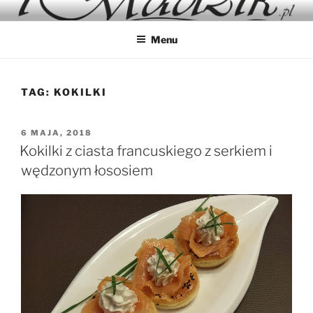
Przejdź
IMADZIK
Blog Kulinarny
do
Menu
treści
TAG:
KOKILKI
OPUBLIKOWANE
6 MAJA, 2018
W
Kokilki z ciasta francuskiego z serkiem i
wędzonym łososiem