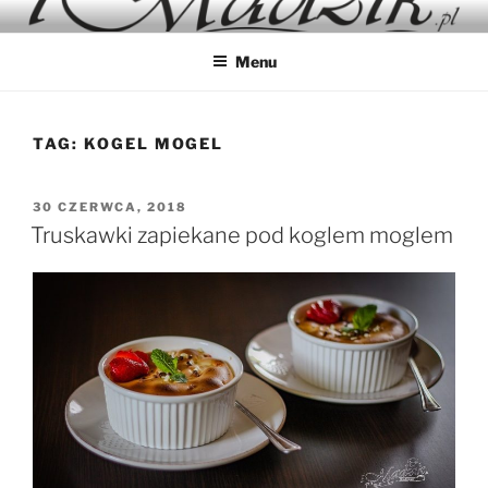
Przejdź
IMADZIK
Blog Kulinarny
do
Menu
treści
TAG:
KOGEL MOGEL
OPUBLIKOWANE
30 CZERWCA, 2018
W
Truskawki zapiekane pod koglem moglem