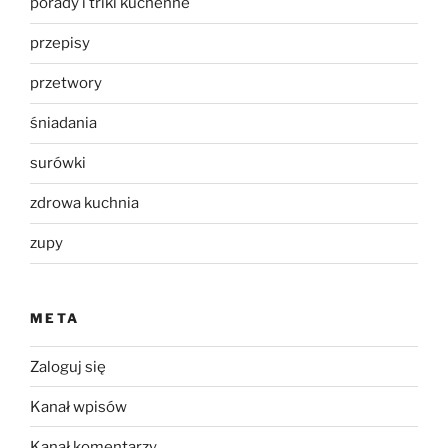
porady i triki kuchenne
przepisy
przetwory
śniadania
surówki
zdrowa kuchnia
zupy
META
Zaloguj się
Kanał wpisów
Kanał komentarzy