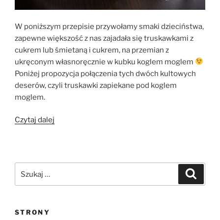
W poniższym przepisie przywołamy smaki dzieciństwa,
zapewne większość z nas zajadała się truskawkami z
cukrem lub śmietaną i cukrem, na przemian z
ukręconym własnoręcznie w kubku koglem moglem
Poniżej propozycja połączenia tych dwóch kultowych
deserów, czyli truskawki zapiekane pod koglem
moglem.
„Truskawki
Czytaj dalej
zapiekane
pod
koglem
moglem”
Szukaj:
Szukaj
STRONY