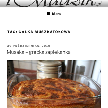
Przejdź
IMADZIK
Blog Kulinarny
do
Menu
treści
TAG:
GAŁKA MUSZKATOŁOWA
OPUBLIKOWANE
26 PAŹDZIERNIKA, 2019
W
Musaka – grecka zapiekanka