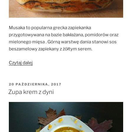
Musaka to popularna grecka zapiekanka
przygotowywana na bazie bakłażana, pomidorów oraz
mielonego mięsa . Górną warstwę dania stanowi sos
beszamelowy zapiekany z żółtym serem.
„Musaka
Czytaj dalej
–
grecka
zapiekanka”
OPUBLIKOWANE
20 PAŹDZIERNIKA, 2017
W
Zupa krem z dyni