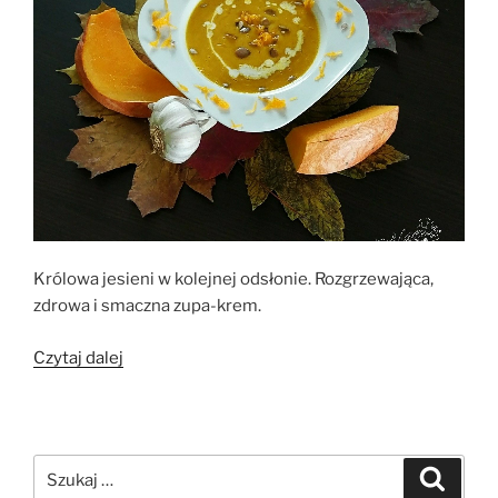
Królowa jesieni w kolejnej odsłonie. Rozgrzewająca,
zdrowa i smaczna zupa-krem.
„Zupa
Czytaj dalej
krem
z
dyni”
Szukaj:
Szukaj