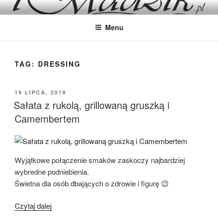
Przejdź
IMADZIK
Blog Kulinarny
do
Menu
treści
TAG:
DRESSING
OPUBLIKOWANE
19 LIPCA, 2019
W
Sałata z rukolą, grillowaną gruszką i
Camembertem
Wyjątkowe połączenie smaków zaskoczy najbardziej
wybredne podniebienia.
Świetna dla osób dbających o zdrowie i figurę 😉
„Sałata
Czytaj dalej
z