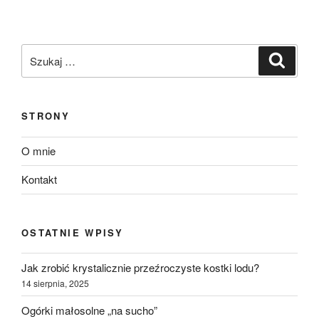
rukolą,
grillowaną
gruszką
Szukaj:
Szukaj
i
Camembertem”
STRONY
O mnie
Kontakt
OSTATNIE WPISY
Jak zrobić krystalicznie przeźroczyste kostki lodu?
14 sierpnia, 2025
Ogórki małosolne „na sucho”