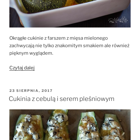
Okrągłe cukinie z farszem z mięsa mielonego
zachwycają nie tylko znakomitym smakiem ale również
pięknym wyglądem.
„Cukinia
Czytaj dalej
faszerowana
mięsem
mielonym
OPUBLIKOWANE
23 SIERPNIA, 2017
W
z
Cukinia z cebulą i serem pleśniowym
warzywami”