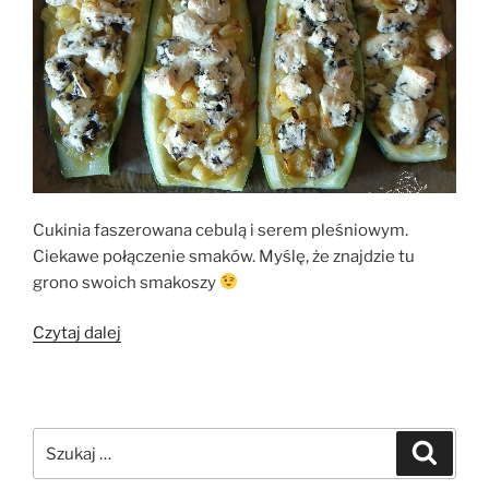
Cukinia faszerowana cebulą i serem pleśniowym.
Ciekawe połączenie smaków. Myślę, że znajdzie tu
grono swoich smakoszy
„Cukinia
Czytaj dalej
z
cebulą
i
serem
Szukaj:
Szukaj
pleśniowym”