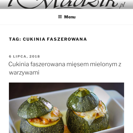
Przejdź
IMADZIK
Blog Kulinarny
do
Menu
treści
TAG:
CUKINIA FASZEROWANA
OPUBLIKOWANE
6 LIPCA, 2018
W
Cukinia faszerowana mięsem mielonym z
warzywami