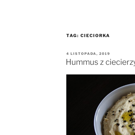
TAG:
CIECIORKA
OPUBLIKOWANE
4 LISTOPADA, 2019
W
Hummus z ciecierz