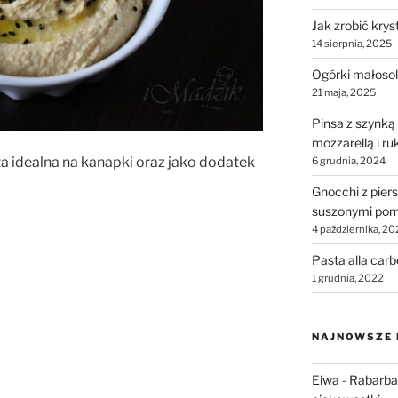
Jak zrobić krys
14 sierpnia, 2025
Ogórki małosol
21 maja, 2025
Pinsa z szynką
mozzarellą i ru
a idealna na kanapki oraz jako dodatek
6 grudnia, 2024
Gnocchi z piers
suszonymi pom
4 października, 20
Pasta alla car
1 grudnia, 2022
NAJNOWSZE
Eiwa
-
Rabarbar