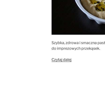
Szybka, zdrowa i smaczna past
do imprezowych przekąsek.
„Hummus
Czytaj dalej
z
ciecierzycy”