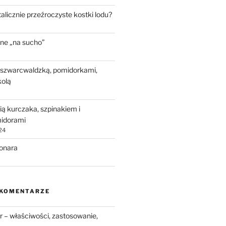
talicznie przeźroczyste kostki lodu?
ne „na sucho”
 szwarcwaldzką, pomidorkami,
kolą
ią kurczaka, szpinakiem i
idorami
24
bonara
 KOMENTARZE
 – właściwości, zastosowanie,