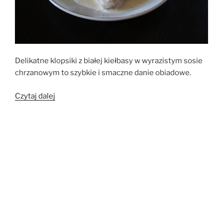
Delikatne klopsiki z białej kiełbasy w wyrazistym sosie
chrzanowym to szybkie i smaczne danie obiadowe.
„Klopsiki
Czytaj dalej
z
białej
kiełbasy
w
sosie
chrzanowym”