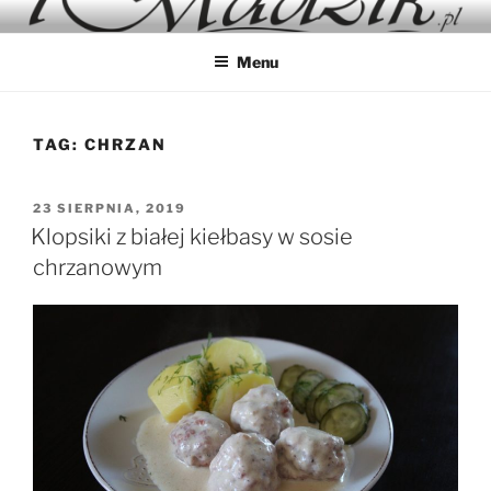
Przejdź
IMADZIK
Blog Kulinarny
do
Menu
treści
TAG:
CHRZAN
OPUBLIKOWANE
23 SIERPNIA, 2019
W
Klopsiki z białej kiełbasy w sosie
chrzanowym