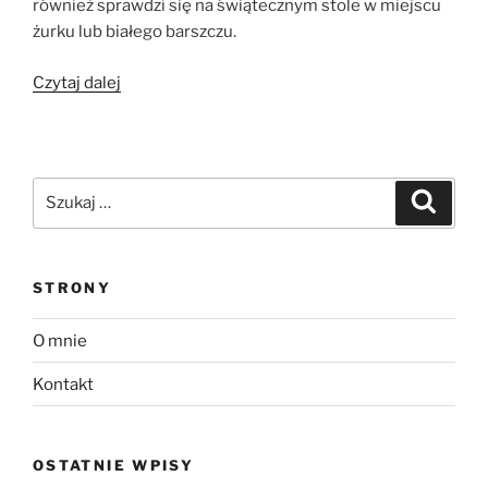
również sprawdzi się na świątecznym stole w miejscu
żurku lub białego barszczu.
„Zupa
Czytaj dalej
chrzanowa
z
klopsikami
z
Szukaj:
Szukaj
białej
kiełbasy”
STRONY
O mnie
Kontakt
OSTATNIE WPISY