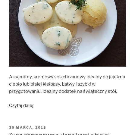
Aksamitny, kremowy sos chrzanowy idealny do jajek na
ciepło lub białej kiełbasy. Łatwy i szybki w
przygotowaniu. Idealny dodatek na świąteczny stół.
„Sos
Czytaj dalej
chrzanowy
do
jajek
OPUBLIKOWANE
30 MARCA, 2018
W
na