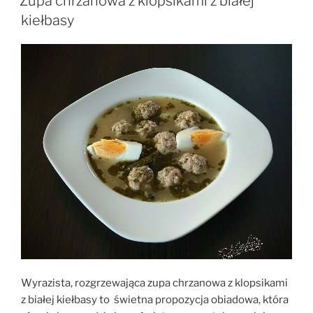
Zupa chrzanowa z klopsikami z białej
ciepło”
kiełbasy
Wyrazista, rozgrzewająca zupa chrzanowa z klopsikami
z białej kiełbasy to świetna propozycja obiadowa, która