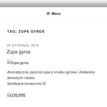
Przejdź
IMADZIK
Blog Kulinarny
do
Menu
treści
TAG:
ZUPA GYROS
OPUBLIKOWANE
20 STYCZNIA, 2019
W
Zupa gyros
Aromatyczna, pyszna zupa o smaku gyrosa. Ulubienica
dorosłych i dzieci.
Spróbujcie koniecznie 😉
„Zupa
Czytaj dalej
gyros”