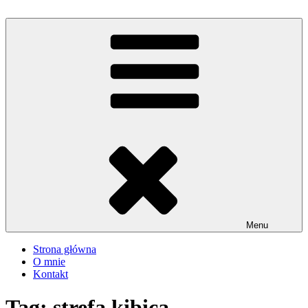
Przejdź
do
iMadzik
Blog Kulinarny
treści
Menu
Strona główna
O mnie
Kontakt
Tag:
strefa kibica