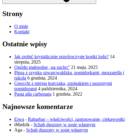
Strony
O mnie
Kontakt
Ostatnie wpisy
Jak zrobić krystalicznie przeźroczyste kostki lodu?
14
sierpnia, 2025
Ogórki małosolne „na sucho”
21 maja, 2025
Pinsa z szynką szwarcwaldzką, pomidorkami, mozzarellą i
rukolą
6 grudnia, 2024
Gnocchi z piersią kurczaka, szpinakiem i suszonymi
pomidorami
4 października, 2024
Pasta alla carbonara
1 grudnia, 2022
Najnowsze komentarze
Eiwa
-
Rabarbar – właściwości, zastosowanie, ciekawostki
iMadzik
-
Schab duszony w sosie własnym
Aga
-
Schab duszony w sosie własnym