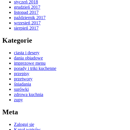
styczeń 2018
grudzień 2017
listopad 2017
październik 2017
wrzesień 2017
sierpień 2017
Kategorie
ciasta i desery
dania obiadowe
imprezowe menu
porady i triki kuchenne
przepisy
przetwory
śniadania
surówki
zdrowa kuchnia
zupy
Meta
Zaloguj się
Kanał wpisów