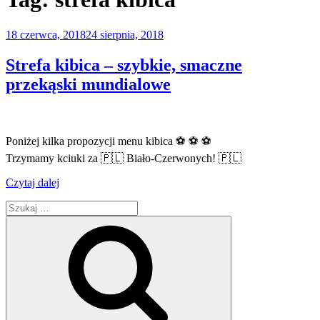
Opublikowane
18 czerwca, 2018
24 sierpnia, 2018
w
Strefa kibica – szybkie, smaczne
przekąski mundialowe
Poniżej kilka propozycji menu kibica ⚽ ⚽ ⚽
Trzymamy kciuki za 🇵🇱 Biało-Czerwonych! 🇵🇱
„Strefa
Czytaj dalej
kibica
Szukaj:
–
szybkie,
Szukaj
smaczne
przekąski
mundialowe”