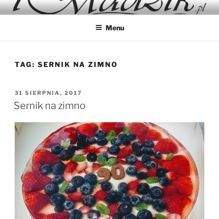
Przejdź
IMADZIK
Blog Kulinarny
do
Menu
treści
TAG:
SERNIK NA ZIMNO
OPUBLIKOWANE
31 SIERPNIA, 2017
W
Sernik na zimno