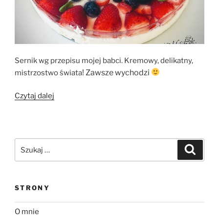
Sernik wg przepisu mojej babci. Kremowy, delikatny,
! Zawsze wychodzi
mistrzostwo świata
„Sernik
Czytaj dalej
na
zimno”
Szukaj:
Szukaj
STRONY
O mnie