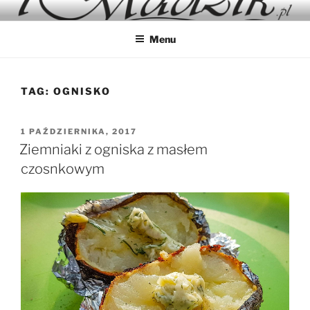
Przejdź
IMADZIK
Blog Kulinarny
do
Menu
treści
TAG:
OGNISKO
OPUBLIKOWANE
1 PAŹDZIERNIKA, 2017
W
Ziemniaki z ogniska z masłem
czosnkowym