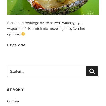
Smak beztroskiego dzieciństwa i wakacyjnych
wspomnień. Bez nich nie może się odbyć żadne
ognisko
„Ziemniaki
Czytaj dalej
z
ogniska
z
masłem
Szukaj:
Szukaj
czosnkowym”
STRONY
O mnie