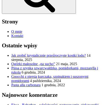
Strony
O mnie
Kontakt
Ostatnie wpisy
Jak zrobić krystalicznie przeźroczyste kostki lodu?
14
sierpnia, 2025
Ogórki małosolne „na sucho”
21 maja, 2025
Pinsa z szynką szwarcwaldzką, pomidorkami, mozzarellą i
rukolą
6 grudnia, 2024
Gnocchi z piersią kurczaka, szpinakiem i suszonymi
pomidorami
4 października, 2024
Pasta alla carbonara
1 grudnia, 2022
Najnowsze komentarze
Eiwa
-
Rabarbar – właściwości, zastosowanie, ciekawostki