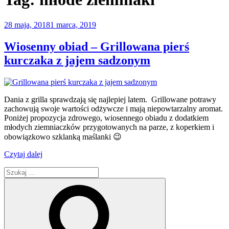
Opublikowane
28 maja, 2018
1 marca, 2019
w
Wiosenny obiad – Grillowana pierś
kurczaka z jajem sadzonym
Dania z grilla sprawdzają się najlepiej latem. Grillowane potrawy
zachowują swoje wartości odżywcze i mają niepowtarzalny aromat.
Poniżej propozycja zdrowego, wiosennego obiadu z dodatkiem
młodych ziemniaczków przygotowanych na parze, z koperkiem i
obowiązkowo szklanką maślanki 😉
„Wiosenny
Czytaj dalej
obiad
Szukaj:
–
Grillowana
Szukaj
pierś
kurczaka
z
jajem
sadzonym”