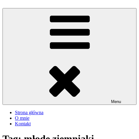
Przejdź
do
iMadzik
Blog Kulinarny
treści
Menu
Strona główna
O mnie
Kontakt
Tag:
młode ziemniaki