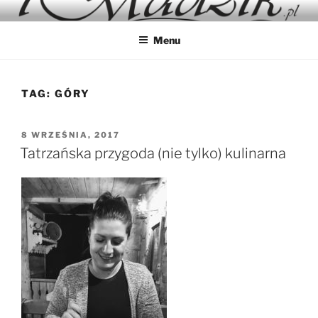
Przejdź
IMADZIK
Blog Kulinarny
do
Menu
treści
TAG:
GÓRY
OPUBLIKOWANE
8 WRZEŚNIA, 2017
W
Tatrzańska przygoda (nie tylko) kulinarna