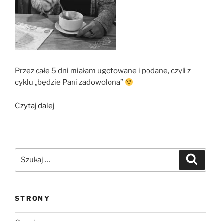
Przez całe 5 dni miałam ugotowane i podane, czyli z
cyklu „będzie Pani zadowolona”
„Tatrzańska
Czytaj dalej
przygoda
(nie
tylko)
kulinarna”
Szukaj:
Szukaj
STRONY