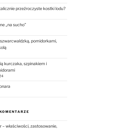
talicznie przeźroczyste kostki lodu?
ne „na sucho”
 szwarcwaldzką, pomidorkami,
kolą
ią kurczaka, szpinakiem i
idorami
24
bonara
 KOMENTARZE
 – właściwości, zastosowanie,