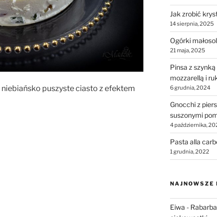
Jak zrobić krys
14 sierpnia, 2025
Ogórki małosol
21 maja, 2025
Pinsa z szynką
mozzarellą i ru
 niebiańsko puszyste ciasto z efektem
6 grudnia, 2024
Gnocchi z piers
suszonymi pom
4 października, 20
Pasta alla car
1 grudnia, 2022
NAJNOWSZE
Eiwa
-
Rabarbar