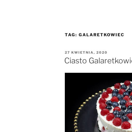
TAG:
GALARETKOWIEC
OPUBLIKOWANE
27 KWIETNIA, 2020
W
Ciasto Galaretkow