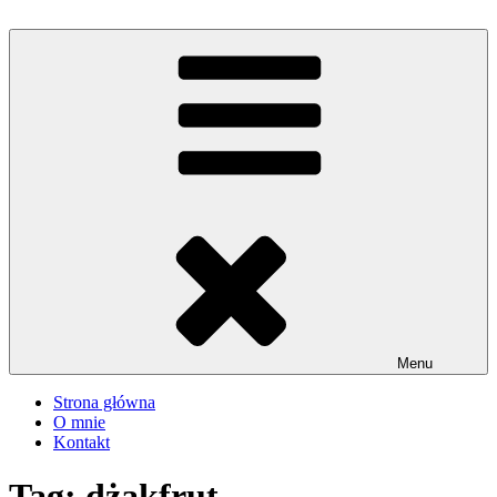
Przejdź
do
iMadzik
Blog Kulinarny
treści
Menu
Strona główna
O mnie
Kontakt
Tag:
dżakfrut