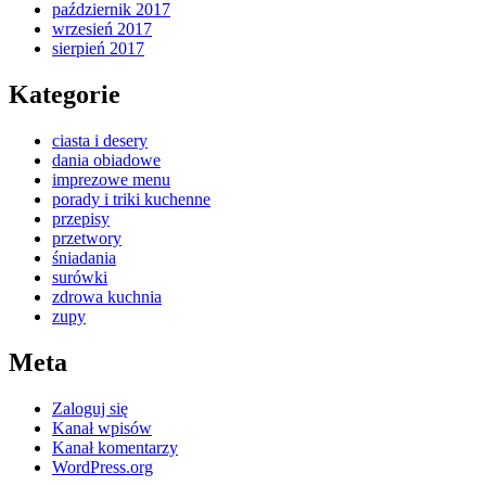
październik 2017
wrzesień 2017
sierpień 2017
Kategorie
ciasta i desery
dania obiadowe
imprezowe menu
porady i triki kuchenne
przepisy
przetwory
śniadania
surówki
zdrowa kuchnia
zupy
Meta
Zaloguj się
Kanał wpisów
Kanał komentarzy
WordPress.org