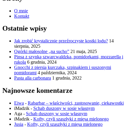
O mnie
Kontakt
Ostatnie wpisy
Jak zrobić krystalicznie przeźroczyste kostki lodu?
14
sierpnia, 2025
Ogórki małosolne „na sucho”
21 maja, 2025
Pinsa z szynką szwarcwaldzką, pomidorkami, mozzarellą i
rukolą
6 grudnia, 2024
Gnocchi z piersią kurczaka, szpinakiem i suszonymi
pomidorami
4 października, 2024
Pasta alla carbonara
1 grudnia, 2022
Najnowsze komentarze
Eiwa
-
Rabarbar – właściwości, zastosowanie, ciekawostki
iMadzik
-
Schab duszony w sosie własnym
Aga
-
Schab duszony w sosie własnym
iMadzik
-
Kofty, czyli szaszłyki z mięsa mielonego
Jusia
-
Kofty, czyli szaszłyki z mięsa mielonego