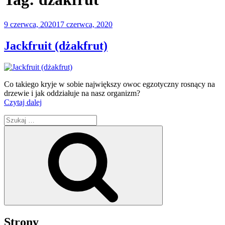
Opublikowane
9 czerwca, 2020
17 czerwca, 2020
w
Jackfruit (dżakfrut)
Co takiego kryje w sobie największy owoc egzotyczny rosnący na
drzewie i jak oddziałuje na nasz organizm?
„Jackfruit
Czytaj dalej
(dżakfrut)”
Szukaj:
Szukaj
Strony