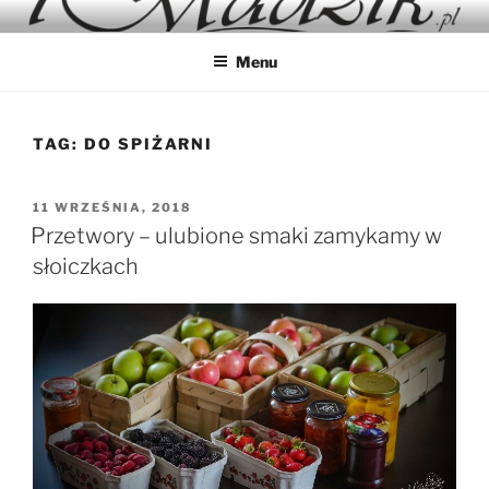
Przejdź
IMADZIK
Blog Kulinarny
do
Menu
treści
TAG:
DO SPIŻARNI
OPUBLIKOWANE
11 WRZEŚNIA, 2018
W
Przetwory – ulubione smaki zamykamy w
słoiczkach