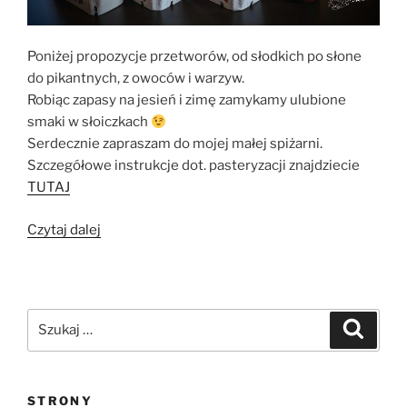
Poniżej propozycje przetworów, od słodkich po słone
do pikantnych, z owoców i warzyw.
Robiąc zapasy na jesień i zimę zamykamy ulubione
smaki w słoiczkach
Serdecznie zapraszam do mojej małej spiżarni.
Szczegółowe instrukcje dot. pasteryzacji znajdziecie
TUTAJ
„Przetwory
Czytaj dalej
–
ulubione
smaki
zamykamy
Szukaj:
Szukaj
w
słoiczkach”
STRONY