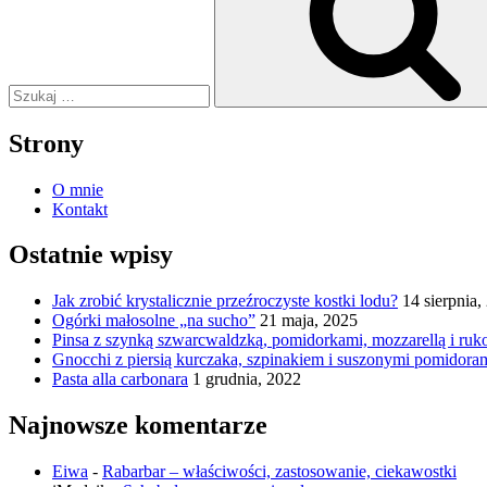
z
warzywami”
Strony
O mnie
Kontakt
Ostatnie wpisy
Jak zrobić krystalicznie przeźroczyste kostki lodu?
14 sierpnia,
Ogórki małosolne „na sucho”
21 maja, 2025
Pinsa z szynką szwarcwaldzką, pomidorkami, mozzarellą i ruk
Gnocchi z piersią kurczaka, szpinakiem i suszonymi pomidora
Pasta alla carbonara
1 grudnia, 2022
Najnowsze komentarze
Eiwa
-
Rabarbar – właściwości, zastosowanie, ciekawostki