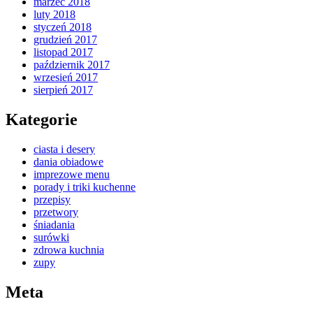
marzec 2018
luty 2018
styczeń 2018
grudzień 2017
listopad 2017
październik 2017
wrzesień 2017
sierpień 2017
Kategorie
ciasta i desery
dania obiadowe
imprezowe menu
porady i triki kuchenne
przepisy
przetwory
śniadania
surówki
zdrowa kuchnia
zupy
Meta