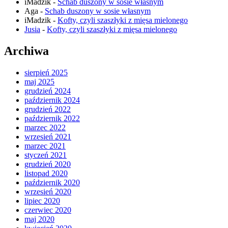
iMadzik
-
Schab duszony w sosie własnym
Aga
-
Schab duszony w sosie własnym
iMadzik
-
Kofty, czyli szaszłyki z mięsa mielonego
Jusia
-
Kofty, czyli szaszłyki z mięsa mielonego
Archiwa
sierpień 2025
maj 2025
grudzień 2024
październik 2024
grudzień 2022
październik 2022
marzec 2022
wrzesień 2021
marzec 2021
styczeń 2021
grudzień 2020
listopad 2020
październik 2020
wrzesień 2020
lipiec 2020
czerwiec 2020
maj 2020