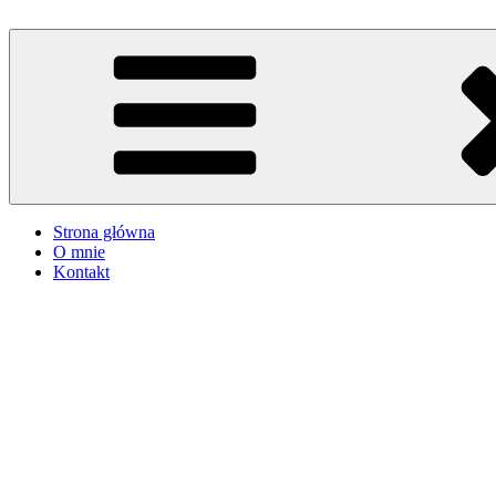
Przejdź
do
iMadzik
Blog Kulinarny
treści
Strona główna
O mnie
Kontakt