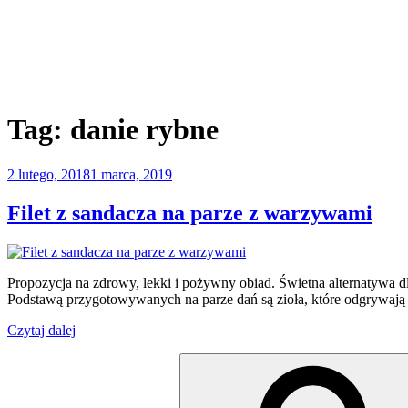
Tag:
danie rybne
Opublikowane
2 lutego, 2018
1 marca, 2019
w
Filet z sandacza na parze z warzywami
Propozycja na zdrowy, lekki i pożywny obiad. Świetna alternatywa dl
Podstawą przygotowywanych na parze dań są zioła, które odgrywają
„Filet
Czytaj dalej
z
Szukaj:
sandacza
na
parze