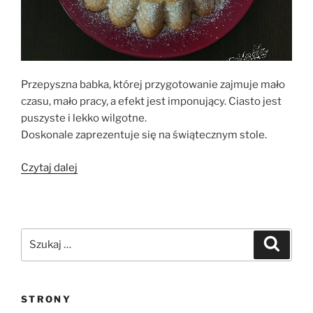
Przepyszna babka, której przygotowanie zajmuje mało
czasu, mało pracy, a efekt jest imponujący. Ciasto jest
puszyste i lekko wilgotne.
Doskonale zaprezentuje się na świątecznym stole.
„Babka
Czytaj dalej
z
pomarańczową
nutą”
Szukaj:
Szukaj
STRONY