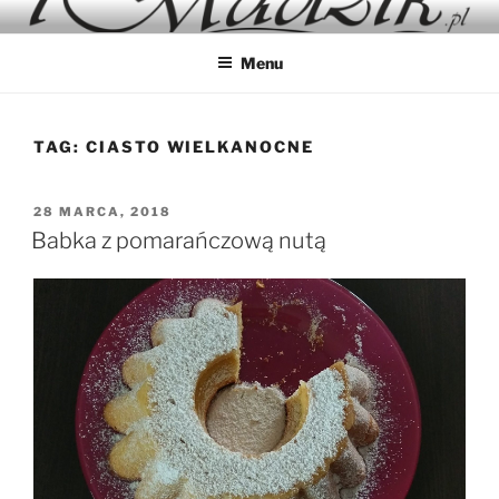
Przejdź
IMADZIK
Blog Kulinarny
do
Menu
treści
TAG:
CIASTO WIELKANOCNE
OPUBLIKOWANE
28 MARCA, 2018
W
Babka z pomarańczową nutą